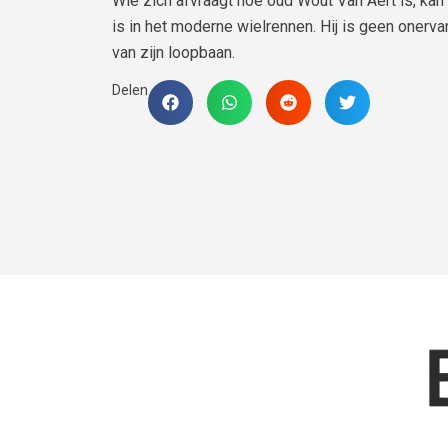
Wie zich afvraagt hoe oud Wout Van Aert is, kan v
is in het moderne wielrennen. Hij is geen onerva
van zijn loopbaan.
Delen