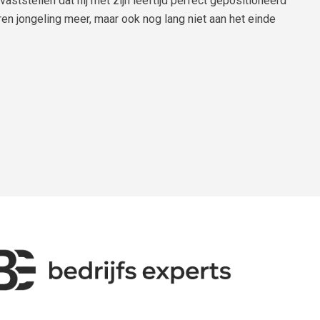
aststellen dat hij met zijn leeftijd perfect gepositioneerd
ren jongeling meer, maar ook nog lang niet aan het einde