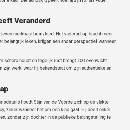
elkaar. Die aanpak typeert hoe hij zijn rol als vader
eft Veranderd
het leven merkbaar beïnvloed. Het vaderschap bracht meer
ger belangrijk leken, krijgen een ander perspectief wanneer
m scherp houdt en tegelijk rust brengt. Dat evenwicht
n zijn werk, waar hij bekendstaat om zijn authentieke en
hap
nsdetails houdt Stijn van de Voorde zich op de vlakte.
acy, zeker wanneer het om een kind gaat. Hij deelt enkel
den, zonder zijn dochter in de publieke belangstelling te